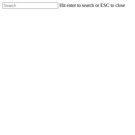
Skip
Hit enter to search or ESC to close
to
Close
main
Search
content