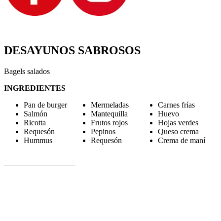
DESAYUNOS SABROSOS
Bagels salados
INGREDIENTES
Pan de burger
Mermeladas
Carnes frías
Salmón
Mantequilla
Huevo
Ricotta
Frutos rojos
Hojas verdes
Requesón
Pepinos
Queso crema
Hummus
Requesón
Crema de maní
VER PRODUCTO