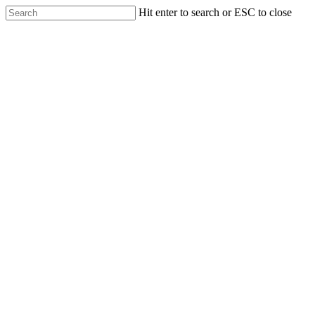
Skip
Hit enter to search or ESC to close
to
Close
main
Search
content