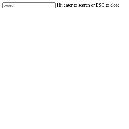
Skip
Hit enter to search or ESC to close
to
Close
main
Search
content