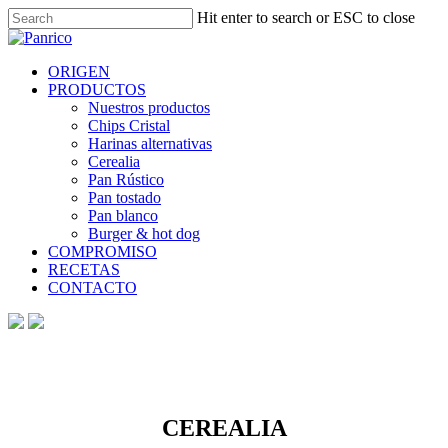
Skip
Hit enter to search or ESC to close
to
Close
main
Search
content
Menu
ORIGEN
PRODUCTOS
Nuestros productos
Chips Cristal
Harinas alternativas
Cerealia
Pan Rústico
Pan tostado
Pan blanco
Burger & hot dog
COMPROMISO
RECETAS
CONTACTO
CEREALIA