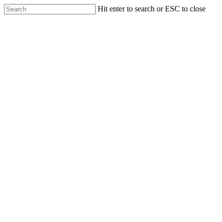
Skip
Hit enter to search or ESC to close
to
Close
main
Search
content