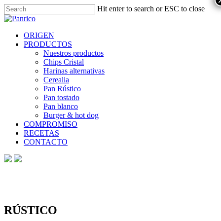
Skip
Hit enter to search or ESC to close
to
Close
main
Search
content
Menu
ORIGEN
PRODUCTOS
Nuestros productos
Chips Cristal
Harinas alternativas
Cerealia
Pan Rústico
Pan tostado
Pan blanco
Burger & hot dog
COMPROMISO
RECETAS
CONTACTO
RÚSTICO