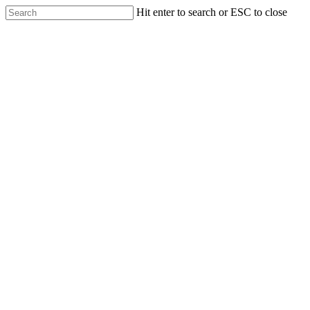
Skip
Hit enter to search or ESC to close
to
Close
main
Search
content