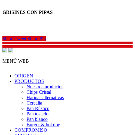
GRISINES CON PIPAS
Share
Tweet
Share
Pin
MENÚ WEB
ORIGEN
PRODUCTOS
Nuestros productos
Chips Cristal
Harinas alternativas
Cerealia
Pan Rústico
Pan tostado
Pan blanco
Burger & hot dog
COMPROMISO