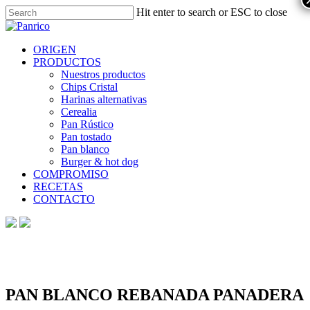
Skip
Hit enter to search or ESC to close
to
Close
main
Search
content
Menu
ORIGEN
PRODUCTOS
Nuestros productos
Chips Cristal
Harinas alternativas
Cerealia
Pan Rústico
Pan tostado
Pan blanco
Burger & hot dog
COMPROMISO
RECETAS
CONTACTO
PAN BLANCO REBANADA PANADERA