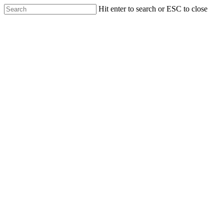
Skip
Hit enter to search or ESC to close
to
Close
main
Search
content